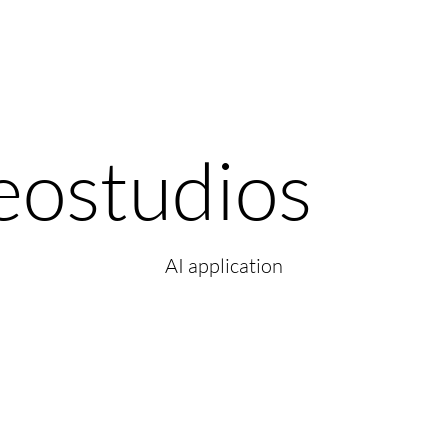
reostudios
AI application